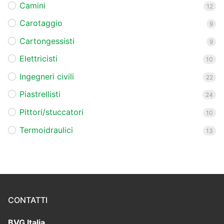
Camini
12
Carotaggio
9
Cartongessisti
9
Elettricisti
10
Ingegneri civili
22
Piastrellisti
24
Pittori/stuccatori
10
Termoidraulici
13
CONTATTI
BVG Italia