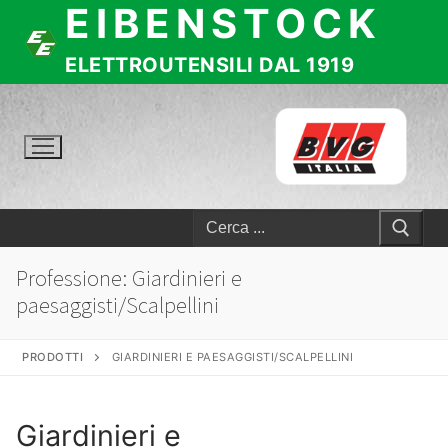
EIBENSTOCK
Vai
al
contenuto
ELETTROUTENSILI DAL 1919
Cerca:
Professione:
Giardinieri e
paesaggisti/Scalpellini
PRODOTTI
GIARDINIERI E PAESAGGISTI/SCALPELLINI
Giardinieri e