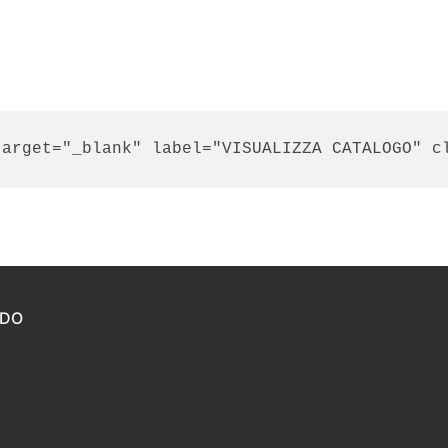
target="_blank" label="VISUALIZZA CATALOGO" c
IDO