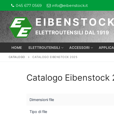
Vai
045 677 0569
info@eibenstock.it
al
contenuto
EIBENSTOC
ELETTROUTENSILI DAL 1919
HOME
ELETTROUTENSILI
ACCESSORI
APPLICA
CATALOGO
CATALOGO EIBENSTOCK 2025
Catalogo Eibenstock
Dimensioni file
Tipo di file