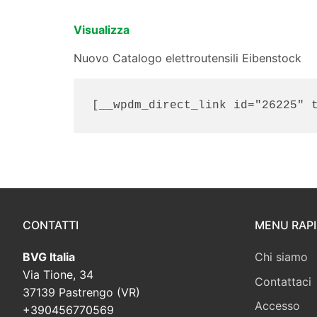
Visualizza
Nuovo Catalogo elettroutensili Eibenstock
[__wpdm_direct_link id="26225" 
CONTATTI
MENU RAP
BVG Italia
Chi siamo
Via Tione, 34
Contattaci
37139 Pastrengo (VR)
Accesso
+390456770569