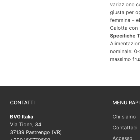
variazione c
giusta per o
femmina – ef
Calotta con 
Specifiche 
Alimentazion
nominale: 0
massimo fru
CONTATTI
MENU RAP
BVG Italia
Chi siamo
Via Tione, 34
Contattaci
37139 Pastrengo (VR)
Accesso