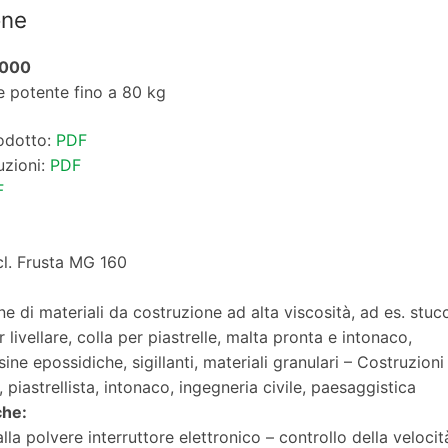
one
000
re potente fino a 80 kg
odotto:
PDF
uzioni:
PDF
F
ncl. Frusta MG 160
ne di materiali da costruzione ad alta viscosità, ad es. stuc
livellare, colla per piastrelle, malta pronta e intonaco,
ine epossidiche, sigillanti, materiali granulari – Costruzioni 
piastrellista, intonaco, ingegneria civile, paesaggistica
che:
lla polvere interruttore elettronico – controllo della velocit