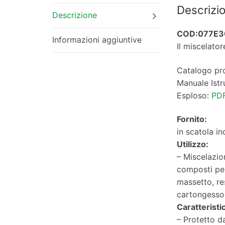
Descrizi
Descrizione
COD:077E3
Informazioni aggiuntive
Il miscelato
Catalogo pr
Manuale Istr
Esploso:
PD
Fornito:
in scatola i
Utilizzo:
– Miscelazio
composti per 
massetto, res
cartongesso, 
Caratteristi
– Protetto da