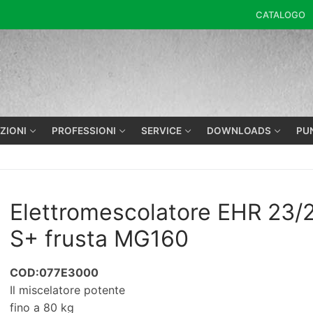
CATALOGO
K
ZIONI
PROFESSIONI
SERVICE
DOWNLOADS
PU
Elettromescolatore EHR 23/2
S+ frusta MG160
COD:077E3000
Il miscelatore potente
fino a 80 kg