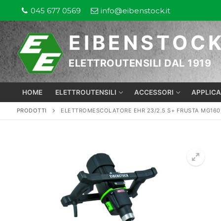
Vai
045 677 0569
info@eibenstock.it
al
contenuto
EIBENSTOC
ELETTROUTENSILI DAL 1919
HOME
ELETTROUTENSILI
ACCESSORI
APPLICA
PRODOTTI
ELETTROMESCOLATORE EHR 23/2.5 S+ FRUSTA MG160