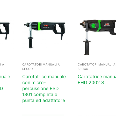
I A
CAROTATORI MANUALI A
CAROTATORI MANUALI A
SECCO
SECCO
nuale
Carotatrice manuale
Carotatrice manu
con micro-
EHD 2002 S
SD
percussione ESD
1801 completa di
punta ed adattatore