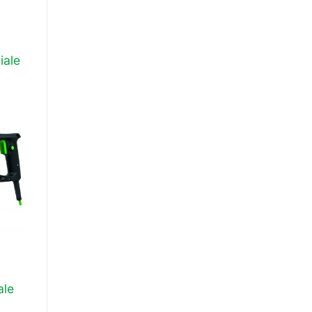
iale
ale