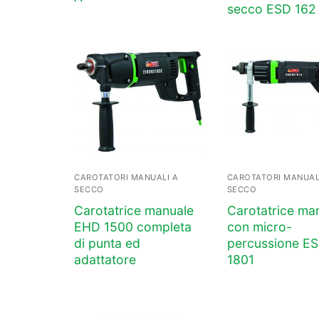
secco ESD 162
CAROTATORI MANUALI A
CAROTATORI MANUAL
SECCO
SECCO
Carotatrice manuale
Carotatrice ma
EHD 1500 completa
con micro-
di punta ed
percussione E
adattatore
1801