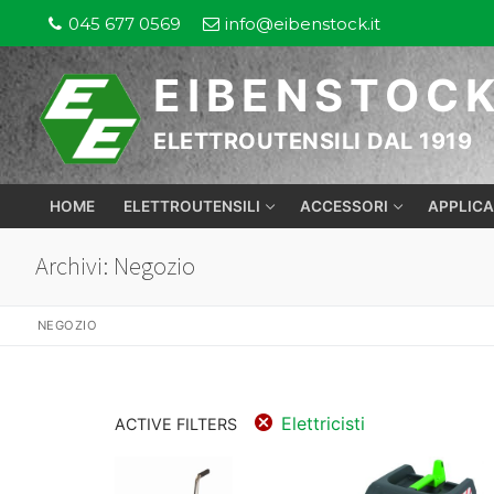
Vai
045 677 0569
info@eibenstock.it
al
contenuto
EIBENSTOC
ELETTROUTENSILI DAL 1919
HOME
ELETTROUTENSILI
ACCESSORI
APPLICA
Archivi:
Negozio
NEGOZIO
Elettricisti
ACTIVE FILTERS