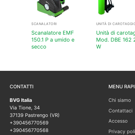
SCANALATORI
UNITÀ DI CAROTAGGI
Scanalatore EMF
Unità di carota
150.1 P a umido e
Mod. DBE 162 
secco
W
CONTATTI
MENU RAP
BVG Italia
Chi siamo
Via Tione, 34
Contattaci
37139 Pastrengo (VR)
Accesso
+390456770569
+390456770568
Privacy pol