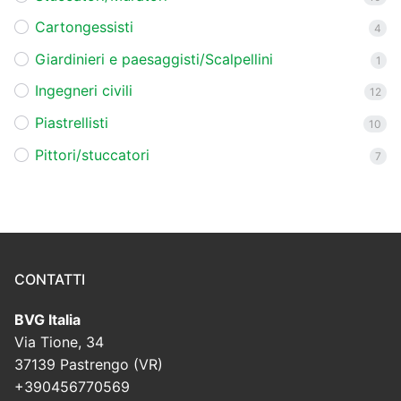
Cartongessisti
4
Giardinieri e paesaggisti/Scalpellini
1
Ingegneri civili
12
Piastrellisti
10
Pittori/stuccatori
7
CONTATTI
BVG Italia
Via Tione, 34
37139 Pastrengo (VR)
+390456770569