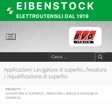
EIBENSTOCK
Vai
al
contenuto
ELETTROUTENSILI DAL 1919
Cerca:
Applicazioni:
Levigatura di superfici, fresatura
/ riqualificazione di superfici
PRODOTTI
LEVIGATURA DI SUPERFICI, FRESATURA / RIQUALIFICAZIONE DI
SUPERFICI